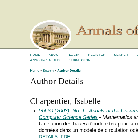
HOME
ABOUT
LOGIN
REGISTER
SEARCH
ANNOUNCEMENTS
SUBMISSION
Home
>
Search
>
Author Details
Author Details
Charpentier, Isabelle
Vol 30 (2003): No. 1 : Annals of the Univer
Computer Science Series
- Mathematics a
Utilisation des bases d’ondelettes pour la r
données dans un modèle de circulation oc
DETAILS
PDF