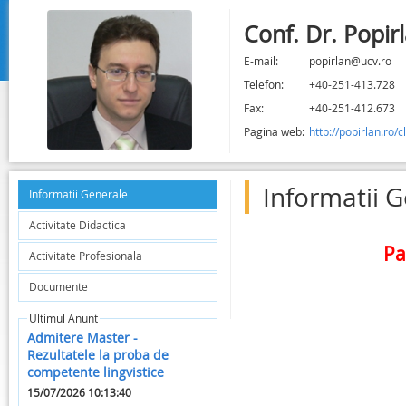
Conf. Dr. Popir
E-mail:
popirlan@ucv.ro
Telefon:
+40-251-413.728
Fax:
+40-251-412.673
Pagina web:
http://popirlan.ro/c
Informatii 
Informatii Generale
Activitate Didactica
Pa
Activitate Profesionala
Documente
Ultimul Anunt
Admitere Master -
Rezultatele la proba de
competente lingvistice
15/07/2026 10:13:40