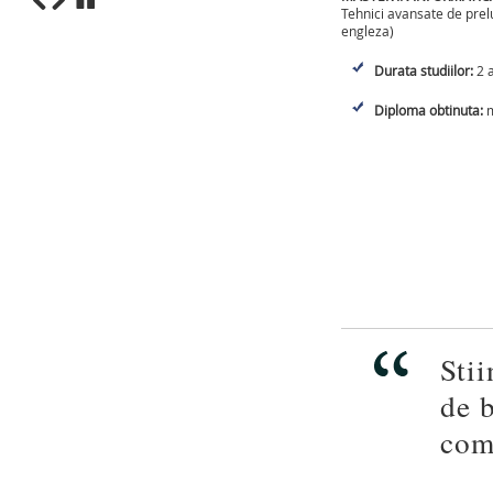
Tehnici avansate de prelu
engleza)
1
2
3
4
5
6
7
8
9
10
Durata studiilor:
2 a
Diploma obtinuta:
m
Stii
de b
com