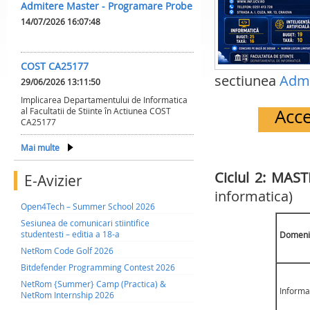
Admitere Master - Programare Probe
14/07/2026 16:07:48
COST CA25177
sectiunea
Admi
29/06/2026 13:11:50
Implicarea Departamentului de Informatica
Acce
al Facultatii de Stiinte în Actiunea COST
CA25177
Mai multe
Ciclul 2: MAS
E-Avizier
informatica)
Open4Tech – Summer School 2026
Sesiunea de comunicari stiintifice
studentesti – editia a 18-a
Domeni
NetRom Code Golf 2026
Bitdefender Programming Contest 2026
NetRom {Summer} Camp (Practica) &
Informa
NetRom Internship 2026