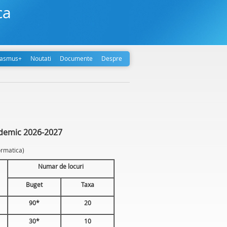
ca
rasmus+
Noutati
Documente
Despre
ademic 2026-2027
formatica)
Numar de locuri
Buget
Taxa
90*
20
30*
10