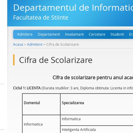
Departamentul de Informati
Facultatea de Stiinte
Admitere
Departament
Invatamant
Cercetare
Studenti
E
Acasa
>
Admitere
>
Cifra de Scolarizare
Cifra de Scolarizare
Cifra de scolarizare pentru anul ac
Ciclul 1: LICENTA
(Durata studiilor: 3 ani, Diploma obtinuta: Licenta in in
Domeniul
Specializarea
Informatica
Informatica
Inteligenta Artificiala