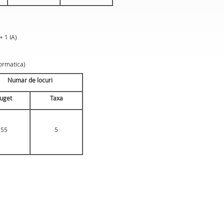
+ 1 IA)
formatica)
Numar de locuri
uget
Taxa
55
5