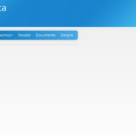
ca
rasmus+
Noutati
Documente
Despre