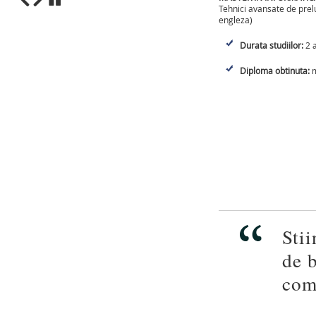
Tehnici avansate de prelu
engleza)
1
2
3
4
5
6
7
8
9
10
Durata studiilor:
2 a
Diploma obtinuta:
m
Stii
de b
com