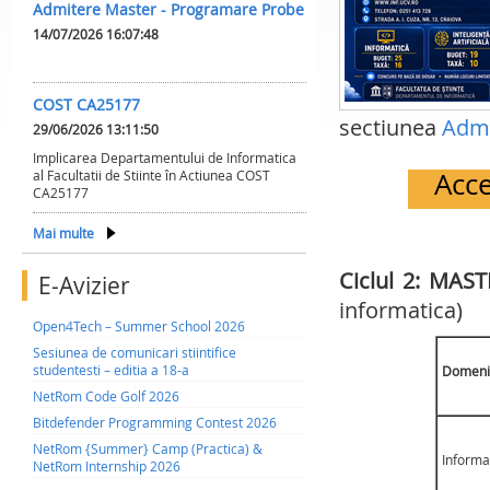
Admitere Master - Programare Probe
14/07/2026 16:07:48
COST CA25177
sectiunea
Admi
29/06/2026 13:11:50
Implicarea Departamentului de Informatica
Acce
al Facultatii de Stiinte în Actiunea COST
CA25177
Mai multe
Ciclul 2: MAS
E-Avizier
informatica)
Open4Tech – Summer School 2026
Sesiunea de comunicari stiintifice
studentesti – editia a 18-a
Domeni
NetRom Code Golf 2026
Bitdefender Programming Contest 2026
NetRom {Summer} Camp (Practica) &
Informa
NetRom Internship 2026