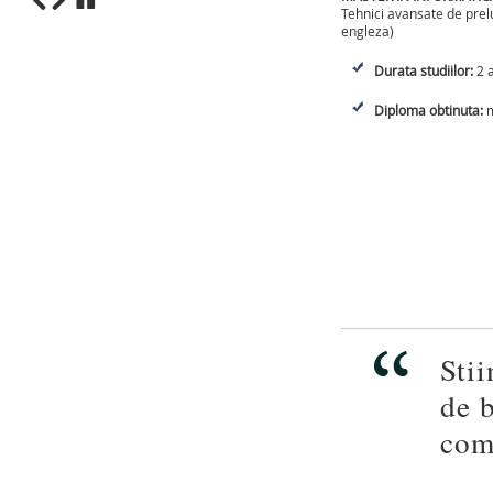
Tehnici avansate de prelu
engleza)
1
2
3
4
5
6
7
8
9
10
Durata studiilor:
2 a
Diploma obtinuta:
m
Stii
de b
com