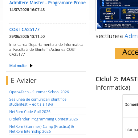
Admitere Master - Programare Probe
14/07/2026 16:07:48
COST CA25177
sectiunea
Admi
29/06/2026 13:11:50
Implicarea Departamentului de Informatica
Acce
al Facultatii de Stiinte în Actiunea COST
CA25177
Mai multe
Ciclul 2: MAS
E-Avizier
informatica)
Open4Tech – Summer School 2026
Sesiunea de comunicari stiintifice
studentesti – editia a 18-a
Domeni
NetRom Code Golf 2026
Bitdefender Programming Contest 2026
NetRom {Summer} Camp (Practica) &
Informa
NetRom Internship 2026