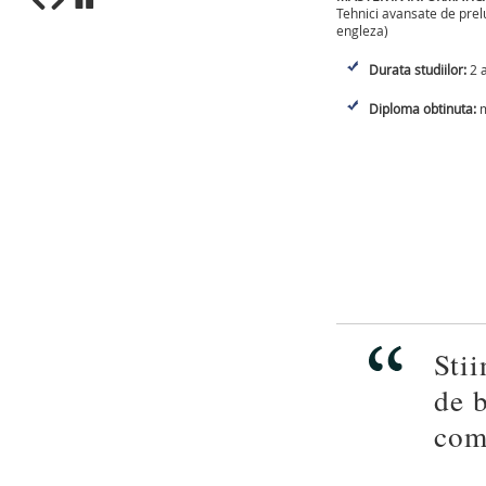
Tehnici avansate de prelu
engleza)
1
2
3
4
5
6
7
8
9
10
Durata studiilor:
2 a
Diploma obtinuta:
m
Stii
de b
com