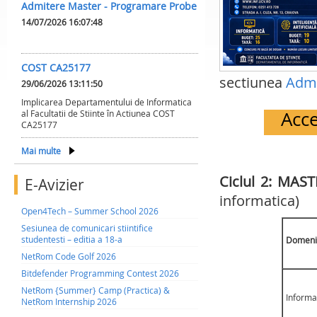
Admitere Master - Programare Probe
14/07/2026 16:07:48
COST CA25177
sectiunea
Admi
29/06/2026 13:11:50
Implicarea Departamentului de Informatica
Acce
al Facultatii de Stiinte în Actiunea COST
CA25177
Mai multe
Ciclul 2: MAS
E-Avizier
informatica)
Open4Tech – Summer School 2026
Sesiunea de comunicari stiintifice
studentesti – editia a 18-a
Domeni
NetRom Code Golf 2026
Bitdefender Programming Contest 2026
NetRom {Summer} Camp (Practica) &
Informa
NetRom Internship 2026