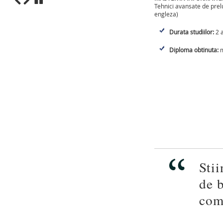
Tehnici avansate de prelu
engleza)
1
2
3
4
5
6
7
8
9
10
Durata studiilor:
2 a
Diploma obtinuta:
m
Stii
de b
com