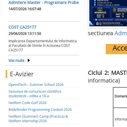
Admitere Master - Programare Probe
14/07/2026 16:07:48
COST CA25177
sectiunea
Admi
29/06/2026 13:11:50
Implicarea Departamentului de Informatica
Acce
al Facultatii de Stiinte în Actiunea COST
CA25177
Mai multe
Ciclul 2: MAS
E-Avizier
informatica)
Open4Tech – Summer School 2026
Sesiunea de comunicari stiintifice
studentesti – editia a 18-a
Domeni
NetRom Code Golf 2026
Bitdefender Programming Contest 2026
NetRom {Summer} Camp (Practica) &
Informa
NetRom Internship 2026