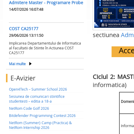
Admitere Master - Programare Probe
14/07/2026 16:07:48
COST CA25177
sectiunea
Admi
29/06/2026 13:11:50
Implicarea Departamentului de Informatica
Acce
al Facultatii de Stiinte în Actiunea COST
CA25177
Mai multe
Ciclul 2: MAS
E-Avizier
informatica)
Open4Tech – Summer School 2026
Sesiunea de comunicari stiintifice
studentesti – editia a 18-a
Domeni
NetRom Code Golf 2026
Bitdefender Programming Contest 2026
NetRom {Summer} Camp (Practica) &
Informa
NetRom Internship 2026