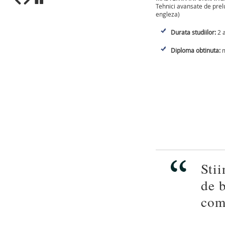
Tehnici avansate de prelu
engleza)
1
2
3
4
5
6
7
8
9
10
Durata studiilor:
2 a
Diploma obtinuta:
m
Stii
de b
com