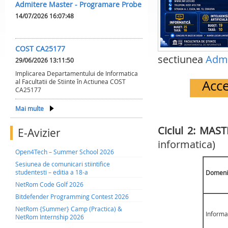
Admitere Master - Programare Probe
14/07/2026 16:07:48
COST CA25177
sectiunea
Admi
29/06/2026 13:11:50
Implicarea Departamentului de Informatica
Acce
al Facultatii de Stiinte în Actiunea COST
CA25177
Mai multe
Ciclul 2: MAS
E-Avizier
informatica)
Open4Tech – Summer School 2026
Sesiunea de comunicari stiintifice
studentesti – editia a 18-a
Domeni
NetRom Code Golf 2026
Bitdefender Programming Contest 2026
NetRom {Summer} Camp (Practica) &
Informa
NetRom Internship 2026