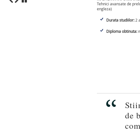
Tehnici avansate de prelu
engleza)
1
2
3
4
5
6
7
8
9
10
Durata studiilor:
2 a
Diploma obtinuta:
m
Stii
de b
com