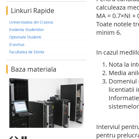
calculeaza med
Linkuri Rapide
MA = 0.7×NI +
Universitatea din Craiova
Toate notele tr
Evidenta Studentilor
minim 6.
Optionale Studenti
Erasmus
In cazul mediilo
Facultatea de Stiinte
Nota la int
Baza materiala
Media anilo
Domeniul de
licentiatii
Informatie
sistemelor
Interviul pent
pentru prelucra