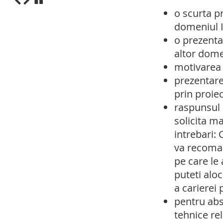
o scurta pr
1
2
3
4
5
6
7
8
9
10
domeniul I
o prezenta
altor dome
motivarea 
prezentarea
prin proiec
raspunsul 
solicita ma
intrebari:
va recoman
pe care le 
puteti alo
a carierei 
pentru abs
tehnice rel