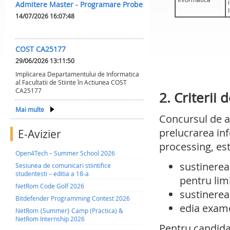
Admitere Master - Programare Probe
14/07/2026 16:07:48
COST CA25177
29/06/2026 13:11:50
Implicarea Departamentului de Informatica
al Facultatii de Stiinte în Actiunea COST
CA25177
2. Criterii 
Mai multe
Concursul de a
prelucrarea in
E-Avizier
processing, est
Open4Tech – Summer School 2026
sustinerea
Sesiunea de comunicari stiintifice
studentesti – editia a 18-a
pentru li
NetRom Code Golf 2026
sustinerea
Bitdefender Programming Contest 2026
edia exame
NetRom {Summer} Camp (Practica) &
NetRom Internship 2026
Pentru candida