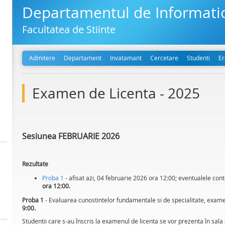
Departamentul de Informati
Facultatea de Stiinte
Admitere
Departament
Invatamant
Cercetare
Studenti
E
Examen de Licenta - 2025
Sesiunea FEBRUARIE 2026
Rezultate
Proba 1
- afisat azi, 04 februarie 2026 ora 12:00; eventualele con
ora 12:00.
Proba 1
- Evaluarea cunostintelor fundamentale si de specialitate, exame
9:00.
Studentii care s-au înscris la examenul de licenta se vor prezenta în sala