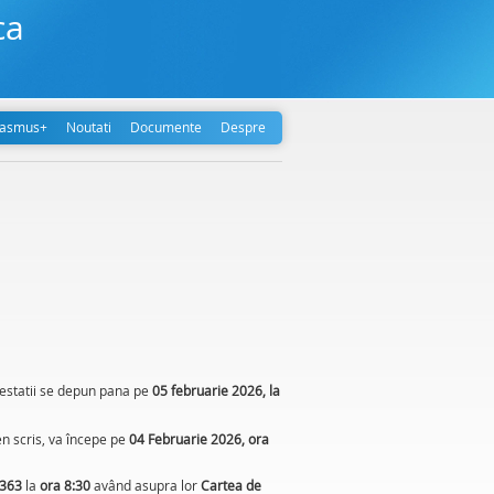
ca
rasmus+
Noutati
Documente
Despre
testatii se depun pana pe
05 februarie 2026, la
n scris, va începe pe
04 Februarie 2026, ora
363
la
ora 8:30
având asupra lor
Cartea de