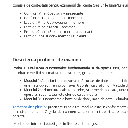
Comisia de contestatii pentru examenul de licenta (sesiunile Iunie/Iulie 
10
Conf. dr. Mirel Cosulschi – presedinte
Conf. dr. Cristina Popirlan – membru
Lect. dr. Mihai Gabroveanu – membru
Lect. dr. Mihai Stancu – secretar
Prof. dr. Catalin Stoean – membru supleant
Lect. dr. Irina Tudor – membru supleant
Descrierea probelor de examen
Proba 1: Evaluarea cunostintelor fundamentale si de specialitate
, con
Intrebarile vor fi din urmatoarele discipline, grupate pe module:
Modulul 1
: Algoritmi si programare, Structuri de date si tehnici 
orientata-obiect, Tehnologii Java, Algoritmica grafurilor, Metode d
Modulul 2
: Arhitectura calculatoarelor, Sisteme de operare, Rete
operare, Securitatea retelelor de calculatoare
Modulul 3
: Fundamentele bazelor de date, Baze de date, Tehnolo
Tematica disciplinelor
precizate in cele trei module este in conformitate 
in cadrul facultatii. O grila de examen va contine intrebari care po
corecte.
Modele de intrebari puteti gasi in fisierele de mai jos: