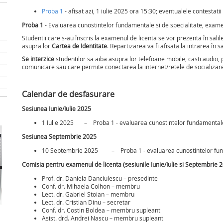
Proba 1
- afisat azi, 1 iulie 2025 ora 15:30; eventualele contestat
Proba 1
- Evaluarea cunostintelor fundamentale si de specialitate, exame
Studentii care s-au înscris la examenul de licenta se vor prezenta în sali
asupra lor
Cartea de Identitate
. Repartizarea va fi afisata la intrarea în sa
Se interzice
studentilor sa aiba asupra lor telefoane mobile, casti audio, 
comunicare sau care permite conectarea la internet/retele de socializar
Calendar de desfasurare
Sesiunea Iunie/Iulie 2025
1 Iulie 2025 – Proba 1 - evaluarea cunostintelor fundamentale 
Sesiunea Septembrie 2025
10 Septembrie 2025 – Proba 1 - evaluarea cunostintelor funda
Comisia pentru examenul de licenta (sesiunile Iunie/Iulie si Septembrie 2
Prof. dr. Daniela Danciulescu – presedinte
Conf. dr. Mihaela Colhon – membru
Lect. dr. Gabriel Stoian – membru
Lect. dr. Cristian Dinu – secretar
Conf. dr. Costin Boldea – membru supleant
Asist. drd. Andrei Nascu – membru supleant