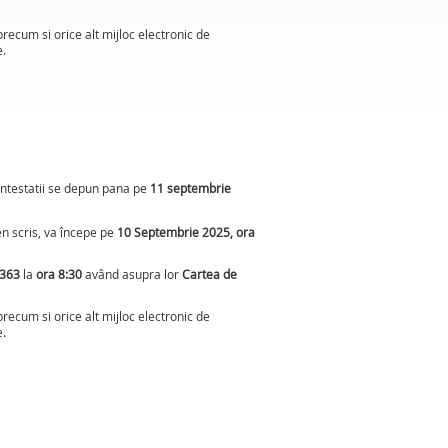
precum si orice alt mijloc electronic de
e.
ontestatii se depun pana pe
11 septembrie
n scris, va începe pe
10 Septembrie 2025, ora
363
la
ora 8:30
având asupra lor
Cartea de
precum si orice alt mijloc electronic de
e.