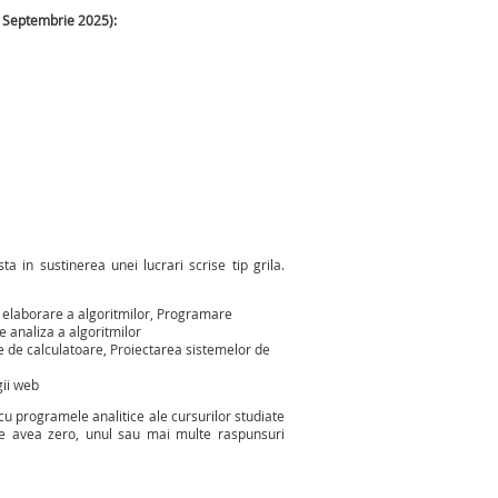
si Septembrie 2025):
sta in sustinerea unei lucrari scrise tip grila.
de elaborare a algoritmilor, Programare
e analiza a algoritmilor
le de calculatoare, Proiectarea sistemelor de
gii web
cu programele analitice ale cursurilor studiate
ate avea zero, unul sau mai multe raspunsuri