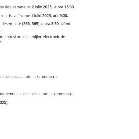
ii se depun pana pe
2 iulie 2025, la ora 15:30.
n scris, va începe
1 Iulie 2025, ora 9:00.
le desemnate (
363, 365
) la
ora 8:30
având
li.
precum si orice alt mijloc electronic de
e.
si de specialitate - examen scris
mentale si de specialitate - examen scris
025):