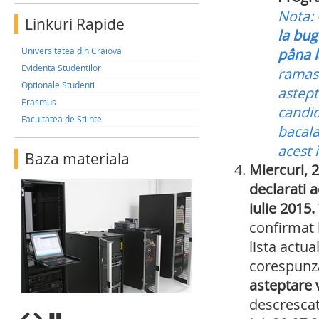
Nota:
Linkuri Rapide
la bug
Universitatea din Craiova
pâna l
Evidenta Studentilor
ramase
Optionale Studenti
astept
Erasmus
candid
Facultatea de Stiinte
bacala
acest 
Baza materiala
Miercuri, 2
declarati a
iulie 2015.
confirmat 
lista actua
corespunzat
asteptare 
descrescat