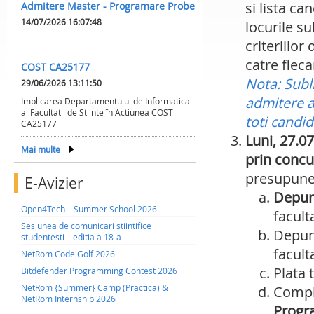
si lista ca
Admitere Master - Programare Probe
14/07/2026 16:07:48
locurile s
criteriilor
catre fie
COST CA25177
Nota: Subl
29/06/2026 13:11:50
admitere as
Implicarea Departamentului de Informatica
al Facultatii de Stiinte în Actiunea COST
toti candida
CA25177
Luni, 27.0
Mai multe
prin concu
presupune
E-Avizier
Depune
Open4Tech – Summer School 2026
faculta
Sesiunea de comunicari stiintifice
Depune
studentesti – editia a 18-a
faculta
NetRom Code Golf 2026
Plata 
Bitdefender Programming Contest 2026
NetRom {Summer} Camp (Practica) &
Comple
NetRom Internship 2026
Progra