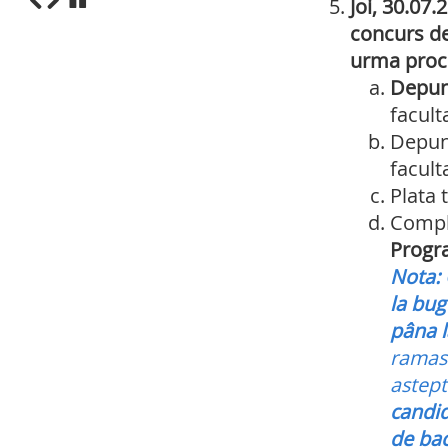
Joi, 30.07
concurs de
1
2
3
4
5
6
7
8
9
10
urma proce
Depune
faculta
Depune
faculta
Plata 
Comple
Progra
Nota:
la bug
pâna l
ramase
astept
candid
de bac