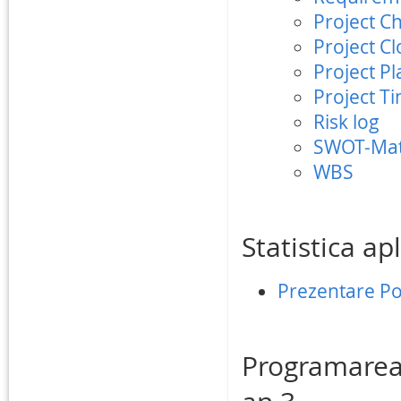
Project C
Project C
Project P
Project T
Risk log
SWOT-Mat
WBS
Statistica ap
Prezentare Po
Programarea 